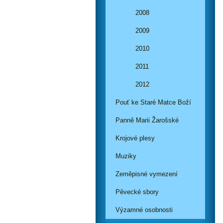
2008
2009
2010
2011
2012
Pouť ke Staré Matce Boží
Panně Marii Žarošské
Krojové plesy
Muziky
Zeměpisné vymezení
Pěvecké sbory
Výzamné osobnosti