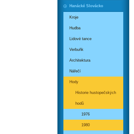
Hanácké Slovácko
Kroje
Hudba
Lidové tance
Verbuňk
Architektura
Nářečí
Hody
Historie hustopečských
hodů
1976
1980