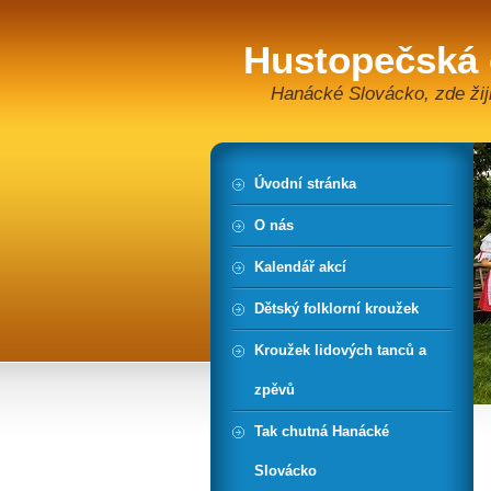
Hustopečská
Hanácké Slovácko, zde žiji
Úvodní stránka
O nás
Kalendář akcí
Dětský folklorní kroužek
Kroužek lidových tanců a
zpěvů
Tak chutná Hanácké
Slovácko