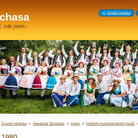
 chasa
Úvodní stránka
, zde jsem...
Úvodní stránka
>
Hanácké Slovácko
>
Hody
>
Historie hustopečských hodů
1980