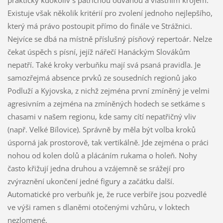
Existuje však několik kritérií pro zvolení jednoho nejlepšího,
který má právo postoupit přímo do finále ve Strážnici.
Nejvíce se dbá na místně příslušný písňový repertoár. Nelze
čekat úspěch s písní, jejíž nářečí Hanáckým Slovákům
nepatří. Také kroky verbuňku mají svá psaná pravidla. Je
samozřejmá absence prvků ze sousedních regionů jako
Podluží a Kyjovska, z nichž zejména první zmíněný je velmi
agresivním a zejména na zmíněných hodech se setkáme s
chasami v našem regionu, kde samy cítí nepatřičný vliv
(např. Velké Bílovice). Správně by měla být volba kroků
úsporná jak prostorově, tak vertikálně. Jde zejména o práci
nohou od kolen dolů a plácáním rukama o holeň. Nohy
často křižují jedna druhou a vzájemně se srážejí pro
zvýraznění ukončení jedné figury a začátku další.
Automatické pro verbuňk je, že ruce verbíře jsou pozvedlé
ve výši ramen s dlaněmi otočenými vzhůru, v loktech
nezlomené.