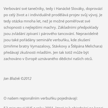
Verbování své tanečníky, tedy i Hanácké Slováky, doprovází
po celý život a i individuálně prodělává projev svůj vývoj. Je
tedy otázka mnoha let, než je možné poměřovat své
schopnosti s nejlepšími machry. Základními předpoklady
jsou zvládání zpívaní i párového tancování. Nepravidelně
jsou také pořádány semináře verbuňku, kde zkušení
(zmiňme bratry Vymazalovy, Stávkovy a Štěpána Melichara)
předávají zkušnosti mladším. Jen tak totiž může být
zachováno v Evropě uznávaného dědictví našich otců.
Jan Blažek
©
2012
O našem regionálním verbuňku pojednávají:
52 minutová VHS z roku 2001, která je k objednání na konci