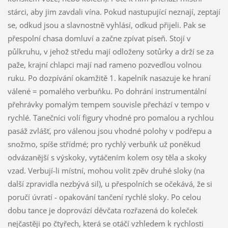
stárci, aby jim zavdali vína. Pokud nastupující neznají, zeptají
se, odkud jsou a slavnostně vyhlásí, odkud přijeli. Pak se
přespolní chasa domluví a začne zpívat píseň. Stojí v
půlkruhu, v jehož středu mají odloženy sotůrky a drží se za
paže, krajní chlapci mají nad rameno pozvedlou volnou
ruku. Po dozpívání okamžitě 1. kapelník nasazuje ke hraní
válené = pomalého verbuňku. Po dohrání instrumentální
přehrávky pomalým tempem souvisle přechází v tempo v
rychlé. Tanečníci volí figury vhodné pro pomalou a rychlou
pasáž zvlášť, pro válenou jsou vhodné polohy v podřepu a
snožmo, spíše střídmé; pro rychlý verbuňk už poněkud
odvázanější s výskoky, vytáčením kolem osy těla a skoky
vzad. Verbují-li místní, mohou volit zpěv druhé sloky (na
další zpravidla nezbývá sil), u přespolních se očekává, že si
poručí úvratí - opakování tančení rychlé sloky. Po celou
dobu tance je doprovází děvčata rozřazená do koleček
nejčastěji po čtyřech, která se otáčí vzhledem k rychlosti