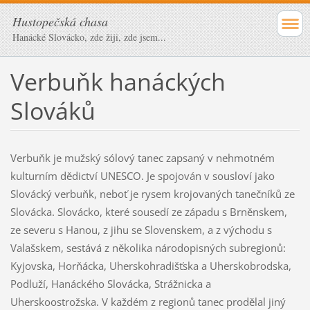
Hustopečská chasa
Hanácké Slovácko, zde žiji, zde jsem...
Verbuňk hanáckých
Slováků
Verbuňk je mužský sólový tanec zapsaný v nehmotném
kulturním dědictví UNESCO. Je spojován v sousloví jako
Slovácký verbuňk, neboť je rysem krojovaných tanečníků ze
Slovácka. Slovácko, které sousedí ze západu s Brněnskem,
ze severu s Hanou, z jihu se Slovenskem, a z východu s
Valašskem, sestává z několika národopisných subregionů:
Kyjovska, Horňácka, Uherskohradišťska a Uherskobrodska,
Podluží, Hanáckého Slovácka, Strážnicka a
Uherskoostrožska. V každém z regionů tanec prodělal jiný