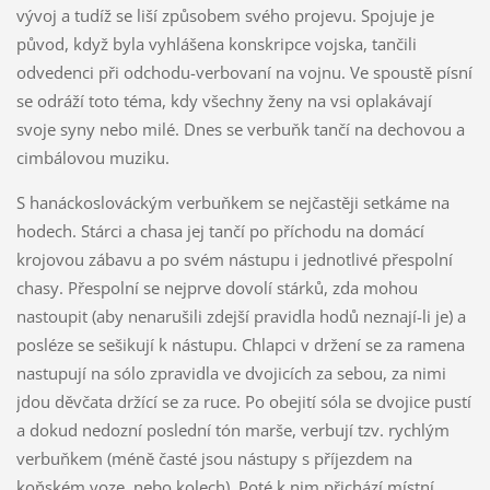
vývoj a tudíž se liší způsobem svého projevu. Spojuje je
původ, když byla vyhlášena konskripce vojska, tančili
odvedenci při odchodu-verbovaní na vojnu. Ve spoustě písní
se odráží toto téma, kdy všechny ženy na vsi oplakávají
svoje syny nebo milé. Dnes se verbuňk tančí na dechovou a
cimbálovou muziku.
S hanáckoslováckým verbuňkem se nejčastěji setkáme na
hodech. Stárci a chasa jej tančí po příchodu na domácí
krojovou zábavu a po svém nástupu i jednotlivé přespolní
chasy. Přespolní se nejprve dovolí stárků, zda mohou
nastoupit (aby nenarušili zdejší pravidla hodů neznají-li je) a
posléze se sešikují k nástupu. Chlapci v držení se za ramena
nastupují na sólo zpravidla ve dvojicích za sebou, za nimi
jdou děvčata držící se za ruce. Po obejití sóla se dvojice pustí
a dokud nedozní poslední tón marše, verbují tzv. rychlým
verbuňkem (méně časté jsou nástupy s příjezdem na
koňském voze, nebo kolech). Poté k nim přichází místní