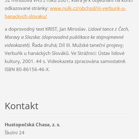
odkazované stránky:
www.nulk.cz/obchod/iii-verbunk-u-
hanackych-slovaku/
a doprovodný text KRIST, Jan Miroslav.
Lidové tance z Čech,
Moravy a Slezska: (doprovodná publikace ke stejnojmenné
videokazetě).
Řada druhá; Díl III. Mužské taneční projevy;
Verbuňk u hanáckých Slováků. Ve Strážnici: Ústav lidové
kultury, 2001. 44 s. Videokazeta zpracována samostatně.
ISBN 80-86156-46-X.
Kontakt
Hustopečská Chasa, z. s.
Školní 24