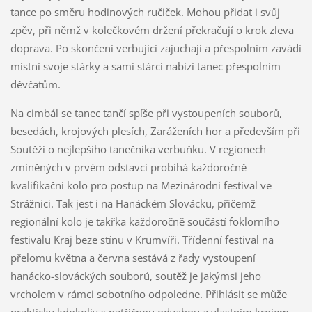
tance po směru hodinových ručiček. Mohou přidat i svůj
zpěv, při němž v kolečkovém držení překračují o krok zleva
doprava. Po skončení verbující zajuchají a přespolním zavádí
místní svoje stárky a sami stárci nabízí tanec přespolním
děvčatům.
Na cimbál se tanec tančí spíše při vystoupeních souborů,
besedách, krojových plesích, Zaráženích hor a především při
Soutěži o nejlepšího tanečníka verbuňku. V regionech
zmíněných v prvém odstavci probíhá každoročně
kvalifikační kolo pro postup na Mezinárodní festival ve
Strážnici. Tak jest i na Hanáckém Slovácku, přičemž
regionální kolo je takřka každoročně součástí foklorního
festivalu Kraj beze stínu v Krumvíři. Třídenní festival na
přelomu května a června sestává z řady vystoupení
hanácko-slováckých souborů, soutěž je jakýmsi jeho
vrcholem v rámci sobotního odpoledne. Přihlásit se může
prakticky kdokoliv s patřičnou odvahou a vlastním krojem.