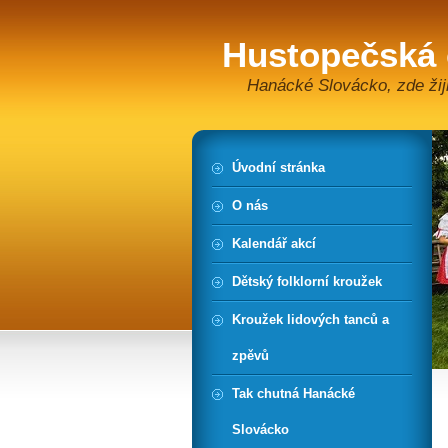
Hustopečská
Hanácké Slovácko, zde žiji
Úvodní stránka
O nás
Kalendář akcí
Dětský folklorní kroužek
Kroužek lidových tanců a
zpěvů
Tak chutná Hanácké
Slovácko