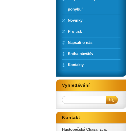
pohybu"
Novinky
Pro tisk
Napsali o nás
Kniha návštěv
Kontakty
Vyhledávání
Kontakt
Hustopečská Chasa, z. s.