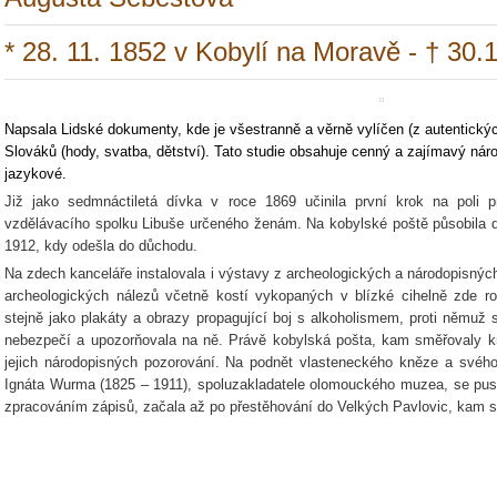
* 28. 11. 1852 v Kobylí na Moravě - † 30.
Napsala Lidské dokumenty, kde je všestranně a věrně vylíčen (z autentický
Slováků (hody, svatba, dětství). Tato studie obsahuje cenný a zajímavý národ
jazykové.
Již jako sedmnáctiletá dívka v roce 1869 učinila první krok na poli p
vzdělávacího spolku Libuše určeného ženám. Na kobylské poště působila d
1912, kdy odešla do důchodu.
Na zdech kanceláře instalovala i výstavy z archeologických a národopisných
archeologických nálezů včetně kostí vykopaných v blízké cihelně zde ro
stejně jako plakáty a obrazy propagující boj s alkoholismem, proti němuž 
nebezpečí a upozorňovala na ně. Právě kobylská pošta, kam směřovaly kro
jejich národopisných pozorování. Na podnět vlasteneckého kněze a svéh
Ignáta Wurma (1825 – 1911), spoluzakladatele olomouckého muzea, se pus
zpracováním zápisů, začala až po přestěhování do Velkých Pavlovic, kam s