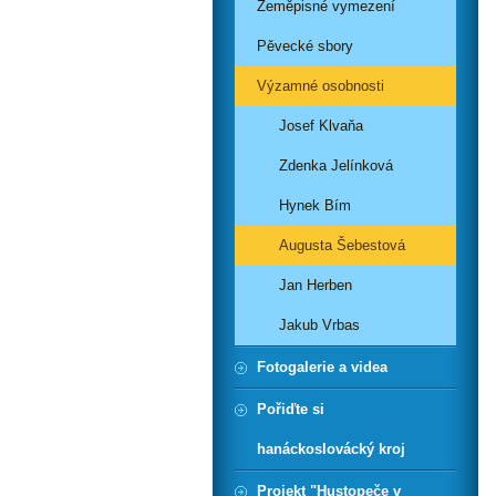
Zeměpisné vymezení
Pěvecké sbory
Výzamné osobnosti
Josef Klvaňa
Zdenka Jelínková
Hynek Bím
Augusta Šebestová
Jan Herben
Jakub Vrbas
Fotogalerie a videa
Pořiďte si
hanáckoslovácký kroj
Projekt "Hustopeče v