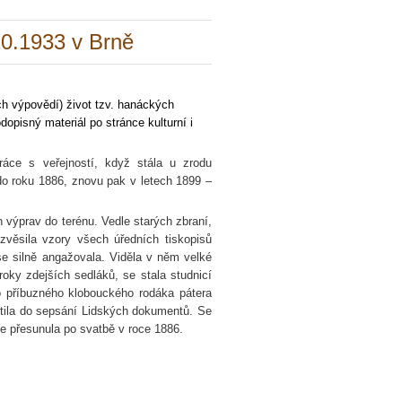
10.1933 v Brně
ch výpovědí) život tzv. hanáckých
opisný materiál po stránce kulturní i
ráce s veřejností, když stála u zrodu
o roku 1886, znovu pak v letech 1899 –
 výprav do terénu. Vedle starých zbraní,
zvěsila vzory všech úředních tiskopisů
se silně angažovala. Viděla v něm velké
ky zdejších sedláků, se stala studnicí
o příbuzného klobouckého rodáka pátera
tila do sepsání Lidských dokumentů. Se
e přesunula po svatbě v roce 1886.