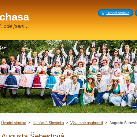
 chasa
Úvodní stránka
, zde jsem...
Úvodní stránka
>
Hanácké Slovácko
>
Výzamné osobnosti
>
Augusta Šebest
Augusta Šebestová