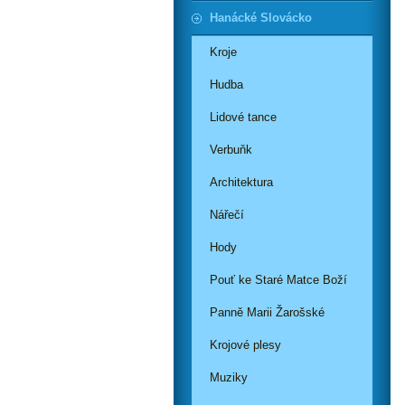
Hanácké Slovácko
Kroje
Hudba
Lidové tance
Verbuňk
Architektura
Nářečí
Hody
Pouť ke Staré Matce Boží
Panně Marii Žarošské
Krojové plesy
Muziky