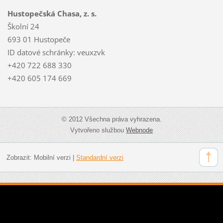
Hustopečská Chasa, z. s.
Školní 24
693 01 Hustopeče
ID datové schránky: veuxzvk
+420 722 688 330
+420 605 174 669
© 2012 Všechna práva vyhrazena.
Vytvořeno službou
Webnode
Zobrazit:
Mobilní verzi
|
Standardní verzi