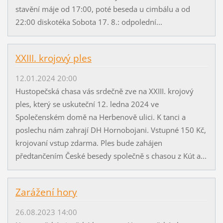
stavění máje od 17:00, poté beseda u cimbálu a od
22:00 diskotéka Sobota 17. 8.: odpolední...
XXIII. krojový ples
12.01.2024 20:00
Hustopečská chasa vás srdečně zve na XXIII. krojový
ples, který se uskuteční 12. ledna 2024 ve
Společenském domě na Herbenově ulici. K tanci a
poslechu nám zahrají DH Hornobojani. Vstupné 150 Kč,
krojovaní vstup zdarma. Ples bude zahájen
předtančením České besedy společně s chasou z Kút a...
Zarážení hory
26.08.2023 14:00