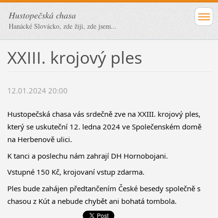
Hustopečská chasa
Hanácké Slovácko, zde žiji, zde jsem...
XXIII. krojový ples
12.01.2024 20:00
Hustopečská chasa vás srdečně zve na XXIII. krojový ples,
který se uskuteční 12. ledna 2024 ve Společenském domě
na Herbenově ulici.
K tanci a poslechu nám zahrají DH Hornobojani.
Vstupné 150 Kč, krojovaní vstup zdarma.
Ples bude zahájen předtančením České besedy společně s
chasou z Kút a nebude chybět ani bohatá tombola.