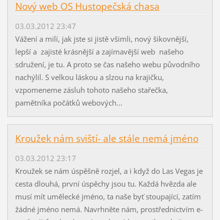
Nový web OS Hustopečská chasa
03.03.2012 23:47
Vážení a milí, jak jste si jistě všimli, nový šikovnější,
lepší a zajisté krásnější a zajímavější web našeho
sdružení, je tu. A proto se čas našeho webu původního
nachýlil. S velkou láskou a slzou na krajičku,
vzpomeneme zásluh tohoto našeho stařečka,
pamětníka počátků webových...
Kroužek nám sviští- ale stále nemá jméno
03.03.2012 23:17
Kroužek se nám úspěšně rozjel, a i když do Las Vegas je
cesta dlouhá, první úspěchy jsou tu. Každá hvězda ale
musí mít umělecké jméno, ta naše byť stoupající, zatím
žádné jméno nemá. Navrhněte nám, prostřednictvím e-