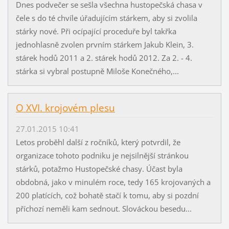
Dnes podvečer se sešla všechna hustopečská chasa v
čele s do té chvíle úřadujícím stárkem, aby si zvolila
stárky nové. Při ocípající proceduře byl takřka
jednohlasně zvolen prvním stárkem Jakub Klein, 3.
stárek hodů 2011 a 2. stárek hodů 2012. Za 2. - 4.
stárka si vybral postupně Miloše Konečného,...
O XVI. krojovém plesu
27.01.2015 10:41
Letos proběhl další z ročníků, který potvrdil, že
organizace tohoto podniku je nejsilnější stránkou
stárků, potažmo Hustopečské chasy. Účast byla
obdobná, jako v minulém roce, tedy 165 krojovaných a
200 platících, což bohatě stačí k tomu, aby si pozdní
příchozí neměli kam sednout. Slováckou besedu...