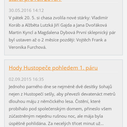
30.05.2016 14:12
V pátek 20. 5. si chasa zvolila nové stárky: Vladimír
Koráb a Alžběta Lutzká Jiří Gajda a Jana Dvořáková
Martin Kyncl a Magdalena Dybová První sklepnický pár
byl ustaven až o 2 měsíce později: Vojtěch Frank a
Veronika Furchová.
Hody Hustopeče pohledem 1. páru
02.09.2015 16:35
Jednoho parného dne se nejméně dvě desítky šohajů
nejen z Hustopečí sešly, aby převezli devatenáct metrů
dlouhou máju z němčického lesa. Čistění, které
probíhalo pod společenským domem, přineslo všem
zúčastněným nejednu rušnou noc, ale mája byla
úspěšně pohlídána. Za necelých třicet minut už...