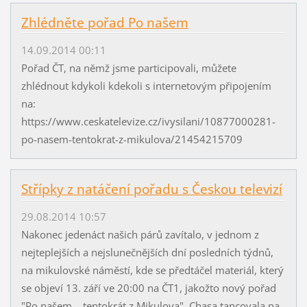
Zhlédněte pořad Po našem
14.09.2014 00:11
Pořad ČT, na němž jsme participovali, můžete
zhlédnout kdykoli kdekoli s internetovým připojením
na:
https://www.ceskatelevize.cz/ivysilani/10877000281-
po-nasem-tentokrat-z-mikulova/21454215709
Střípky z natáčení pořadu s Českou televizí
29.08.2014 10:57
Nakonec jedenáct našich párů zavítalo, v jednom z
nejteplejších a nejslunečnějších dní posledních týdnů,
na mikulovské náměstí, kde se předtáčel materiál, který
se objeví 13. září ve 20:00 na ČT1, jakožto nový pořad
"Po našem... tentokrát z Mikulova". Chasa tancovala na