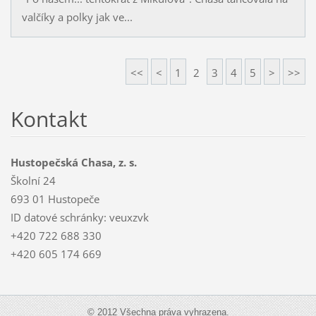
valčíky a polky jak ve...
<<
<
1
2
3
4
5
>
>>
Kontakt
Hustopečská Chasa, z. s.
Školní 24
693 01 Hustopeče
ID datové schránky: veuxzvk
+420 722 688 330
+420 605 174 669
© 2012 Všechna práva vyhrazena.