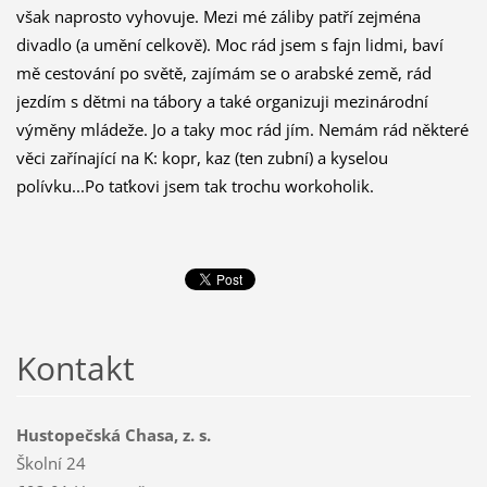
však naprosto vyhovuje. Mezi mé záliby patří zejména
divadlo (a umění celkově). Moc rád jsem s fajn lidmi, baví
mě cestování po světě, zajímám se o arabské země, rád
jezdím s dětmi na tábory a také organizuji mezinárodní
výměny mládeže. Jo a taky moc rád jím. Nemám rád některé
věci zařínající na K: kopr, kaz (ten zubní) a kyselou
polívku...Po taťkovi jsem tak trochu workoholik.
Kontakt
Hustopečská Chasa, z. s.
Školní 24