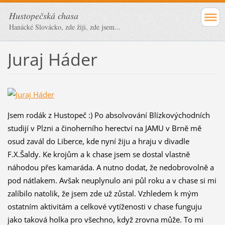
Hustopečská chasa
Hanácké Slovácko, zde žiji, zde jsem...
Juraj Háder
Jsem rodák z Hustopeč
:)
Po absolvování Blízkovýchodních
studijí v Plzni a činoherního herectví na JAMU v Brně mě
osud zavál do Liberce, kde nyní žiju a hraju v divadle
F.X.Šaldy. Ke krojům a k chase jsem se dostal vlastně
náhodou přes kamaráda. A nutno dodat, že nedobrovolně a
pod nátlakem. Avšak neuplynulo ani půl roku a v chase si mi
zalíbilo natolik, že jsem zde už zůstal. Vzhledem k mým
ostatním aktivitám a celkové vytíženosti v chase funguju
jako taková holka pro všechno, když zrovna může. To mi