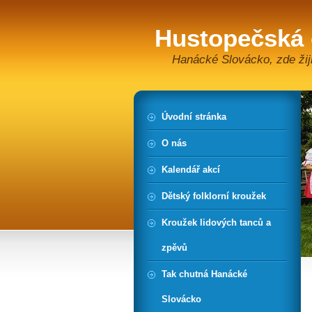
Hustopečská
Hanácké Slovácko, zde žiji
Úvodní stránka
O nás
Kalendář akcí
Dětský folklorní kroužek
Kroužek lidových tanců a
zpěvů
Tak chutná Hanácké
Slovácko