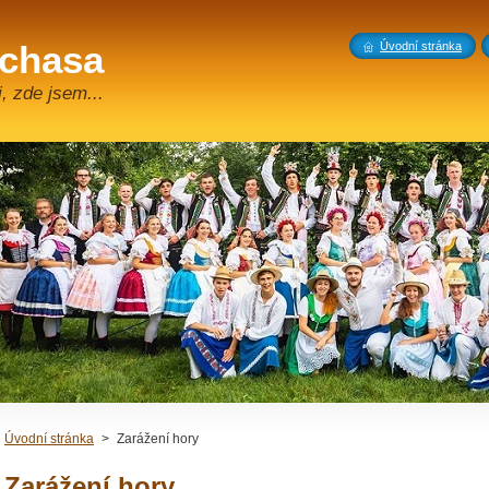
 chasa
Úvodní stránka
, zde jsem...
Úvodní stránka
>
Zarážení hory
Zarážení hory