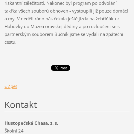
riskantní záležitostí. Nakonec byl program po odvolání
takřka všech souborů obnoven - vystoupili již pouze domácí
a my. V neděli ráno nás čekala ještě jízda na žebřiňáku z
Habovky do Muzea oravskej dědiny a po rozloučení se s
partnerským souborem Bučník jsme se vydali na zpáteční
cestu.
« Zpět
Kontakt
Hustopečská Chasa, z. s.
Školní 24