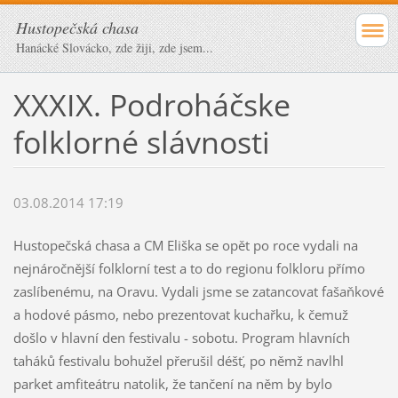
Hustopečská chasa
Hanácké Slovácko, zde žiji, zde jsem...
XXXIX. Podroháčske
folklorné slávnosti
03.08.2014 17:19
Hustopečská chasa a CM Eliška se opět po roce vydali na
nejnáročnější folklorní test a to do regionu folkloru přímo
zaslíbenému, na Oravu. Vydali jsme se zatancovat fašaňkové
a hodové pásmo, nebo prezentovat kuchařku, k čemuž
došlo v hlavní den festivalu - sobotu. Program hlavních
taháků festivalu bohužel přerušil déšť, po němž navlhl
parket amfiteátru natolik, že tančení na něm by bylo