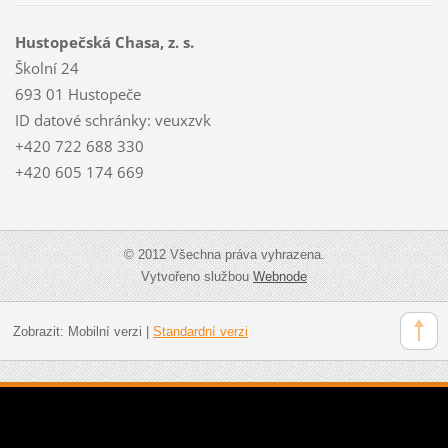
Hustopečská Chasa, z. s.
Školní 24
693 01 Hustopeče
ID datové schránky: veuxzvk
+420 722 688 330
+420 605 174 669
© 2012 Všechna práva vyhrazena.
Vytvořeno službou
Webnode
Zobrazit:
Mobilní verzi
|
Standardní verzi