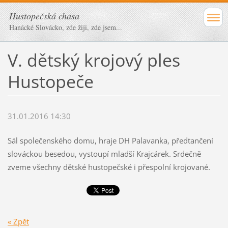
Hustopečská chasa
Hanácké Slovácko, zde žiji, zde jsem...
V. dětský krojový ples
Hustopeče
31.01.2016 14:30
Sál společenského domu, hraje DH Palavanka, předtančení
slováckou besedou, vystoupí mladší Krajcárek. Srdečně
zveme všechny dětské hustopečské i přespolní krojované.
« Zpět