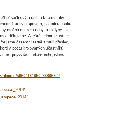
ří přispěli svým úsilím k tomu, aby
pomocníčků bylo spousta, na jednu osobu
 by možná ani ples nebyl a i kdyby tak
 moc děkujeme. A ještě jednou musíme
e jsme časem vlastně ztratili přehled,
rekord v počtu krojovaných účastníků
mněli připočítat. Takže ještě jednou
465/albums/5969418165928886689?
ustopece_2014/
Hustopece_2014/