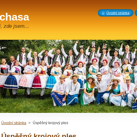
 chasa
Úvodní stránka
, zde jsem...
Úvodní stránka
>
Úspěšný krojový ples
Úspěšný krojový ples