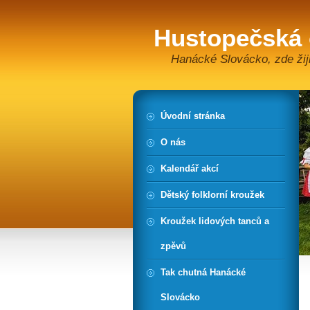
Hustopečská
Hanácké Slovácko, zde žiji
Úvodní stránka
O nás
Kalendář akcí
Dětský folklorní kroužek
Kroužek lidových tanců a
zpěvů
Tak chutná Hanácké
Slovácko