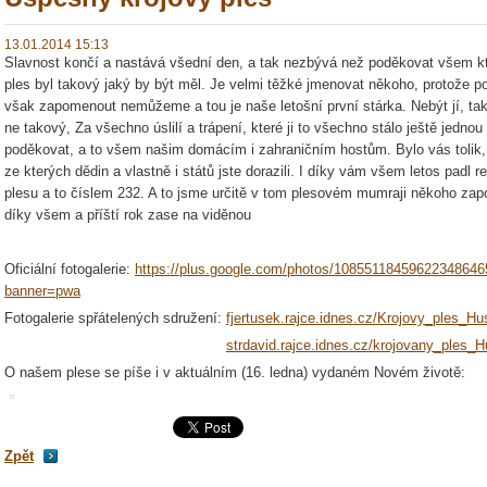
13.01.2014 15:13
Slavnost končí a nastává všední den, a tak nezbývá než poděkovat všem kte
ples byl takový jaký by být měl. Je velmi těžké jmenovat někoho, protože 
však zapomenout nemůžeme a tou je naše letošní první stárka. Nebýt jí, tak
ne takový, Za všechno úslilí a trápení, které ji to všechno stálo
ještě jednou
poděkovat, a to všem našim domácím i zahraničním hostům. Bylo vás tolik, ž
ze kterých dědin a vlastně i států jste dorazili. I díky vám všem letos padl 
plesu a to číslem 232. A to jsme určitě v tom plesovém mumraji někoho zapo
díky všem a příští rok zase na viděnou
Oficiální fotogalerie:
https://plus.google.com/photos/108551184596223486
banner=pwa
Fotogalerie spřátelených sdružení:
fjertusek.rajce.idnes.cz/Krojovy_ples_H
strdavid.rajce.idnes.cz/krojovany_ples_
O našem plese se píše i v aktuálním (16. ledna) vydaném Novém životě:
Zpět