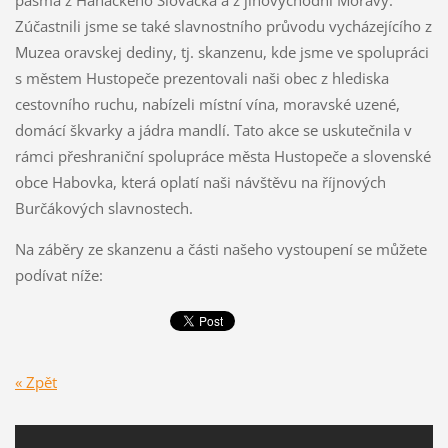
pásma z Hanáckého Slovácka a z jihovýchodní Moravy.
Zúčastnili jsme se také slavnostního průvodu vycházejícího z
Muzea oravskej dediny, tj. skanzenu, kde jsme ve spolupráci
s městem Hustopeče prezentovali naši obec z hlediska
cestovního ruchu, nabízeli místní vína, moravské uzené,
domácí škvarky a jádra mandlí. Tato akce se uskutečnila v
rámci přeshraniční spolupráce města Hustopeče a slovenské
obce Habovka, která oplatí naši návštěvu na říjnových
Burčákových slavnostech.
Na záběry ze skanzenu a části našeho vystoupení se můžete
podívat níže:
« Zpět