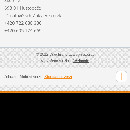
Školní 24
693 01 Hustopeče
ID datové schránky: veuxzvk
+420 722 688 330
+420 605 174 669
© 2012 Všechna práva vyhrazena.
Vytvořeno službou
Webnode
Zobrazit:
Mobilní verzi
|
Standardní verzi