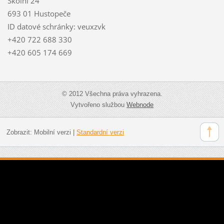
Školní 24
693 01 Hustopeče
ID datové schránky: veuxzvk
+420 722 688 330
+420 605 174 669
© 2012 Všechna práva vyhrazena.
Vytvořeno službou
Webnode
Zobrazit:
Mobilní verzi
|
Standardní verzi