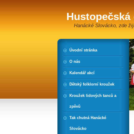
Hustopečská
Hanácké Slovácko, zde žiji
Úvodní stránka
O nás
Kalendář akcí
Dětský folklorní kroužek
Kroužek lidových tanců a
zpěvů
Tak chutná Hanácké
Slovácko