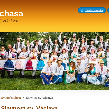
 chasa
Úvodní stránka
, zde jsem...
Úvodní stránka
>
Slavnost sv. Václava
Slavnost sv. Václava