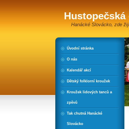
Hustopečská
Hanácké Slovácko, zde žiji
Úvodní stránka
O nás
Kalendář akcí
Dětský folklorní kroužek
Kroužek lidových tanců a
zpěvů
Tak chutná Hanácké
Slovácko