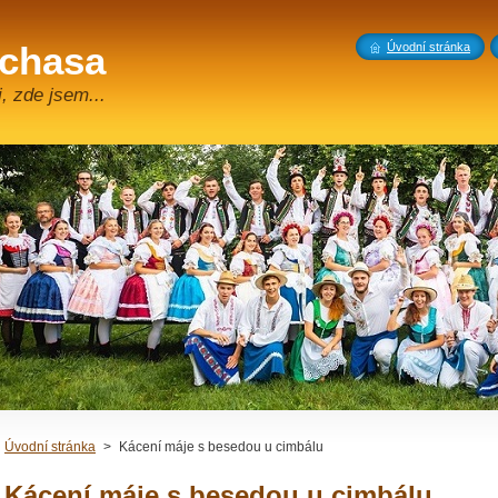
 chasa
Úvodní stránka
, zde jsem...
Úvodní stránka
>
Kácení máje s besedou u cimbálu
Kácení máje s besedou u cimbálu