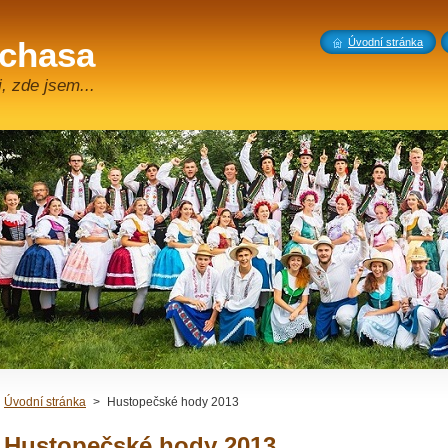
 chasa
Úvodní stránka
, zde jsem...
Úvodní stránka
>
Hustopečské hody 2013
Hustopečské hody 2013