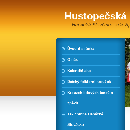
Hustopečská
Hanácké Slovácko, zde žiji
Úvodní stránka
O nás
Kalendář akcí
Dětský folklorní kroužek
Kroužek lidových tanců a
zpěvů
Tak chutná Hanácké
Slovácko